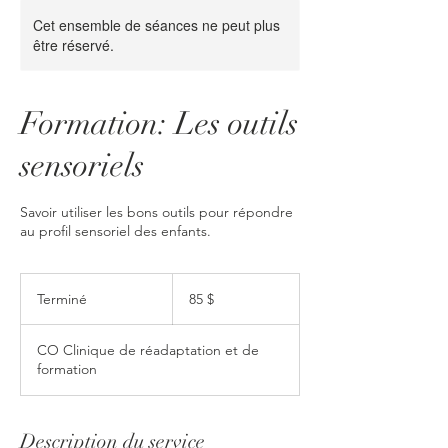
Cet ensemble de séances ne peut plus
être réservé.
Formation: Les outils
sensoriels
Savoir utiliser les bons outils pour répondre
au profil sensoriel des enfants.
85 dollars
canadiens
Terminé
T
85 $
e
r
CO Clinique de réadaptation et de
m
formation
i
n
é
Description du service