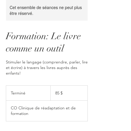
Cet ensemble de séances ne peut plus
être réservé.
Formation: Le livre
comme un outil
Stimuler le langage (comprendre, parler, lire
et écrire) à travers les livres auprès des
enfants!
85 dollars
canadiens
Terminé
T
85 $
e
r
CO Clinique de réadaptation et de
m
formation
i
n
é