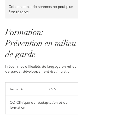
Cet ensemble de séances ne peut plus
être réservé.
Formation:
Prévention en milieu
de garde
Prévenir les difficultés de langage en milieu
de garde: développement & stimulation
85 dollars
canadiens
Terminé
T
85 $
e
r
CO Clinique de réadaptation et de
m
formation
i
n